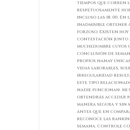
tiempos que corren l
respetuosamente hor
incluso las 18: 00. E
inadmisible obtener
forzoso. Existen hoy
contestación junto a
muchedumbre cuyos 
conclusión de seman
propios nanay única
vidas laborables, su
irregularidad resulta
este tipo relaciona
nadie funcionan. Mi 
obtendrás acceder pa
manera segura y sin 
antes que en compar
reconoce las ranking
semana. Controle co