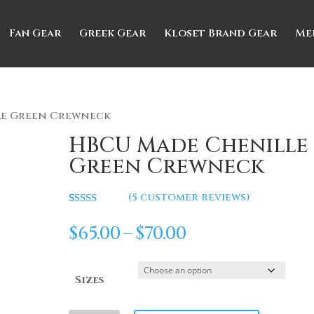
Fan Gear
Greek Gear
Kloset Brand Gear
Me
le Green Crewneck
HBCU Made Chenille
Green Crewneck
(
5
customer reviews)
Rated
5
5.00
out of 5
Price
$
65.00
–
$
70.00
based on
range:
customer
ratings
$65.00
Sizes
through
$70.00