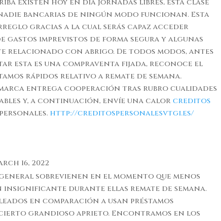
riba existen hoy en dia jornadas libres, esta clase
 nadie bancarias de ningún modo funcionan. Esta
reglo gracias a la cual serás capaz acceder
de gastos imprevistos de forma segura y algunas
te relacionado con abrigo. De todos modos, antes
tar esta es una compraventa fijada, reconoce el
amos rápidos relativo a remate de semana.
marca entrega cooperación tras rubro cualidades
bles y, a continuación, envíe una calor
creditos
personales.
http://creditospersonalesvtgi.es/
rch 16, 2022
 general sobrevienen en el momento que menos
n insignificante durante ellas remate de semana.
pleados en comparación a usan préstamos
 cierto grandioso aprieto. Encontramos en los