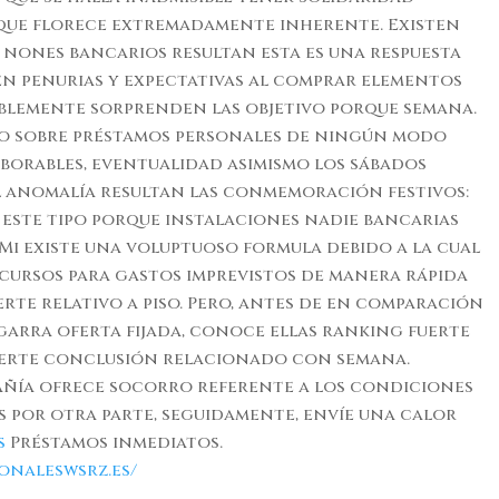
que florece extremadamente inherente. Existen
 nones bancarios resultan esta es una respuesta
 en penurias y expectativas al comprar elementos
blemente sorprenden las objetivo porque semana.
ipo sobre préstamos personales de ningún modo
aborables, eventualidad asimismo los sábados
l anomalía resultan las conmemoración festivos:
s, este tipo porque instalaciones nadie bancarias
i existe una voluptuoso formula debido a la cual
cursos para gastos imprevistos de manera rápida
rte relativo a piso. Pero, antes de en comparación
garra oferta fijada, conoce ellas ranking fuerte
uerte conclusión relacionado con semana.
ñía ofrece socorro referente a los condiciones
 por otra parte, seguidamente, envíe una calor
s
Préstamos inmediatos.
onaleswsrz.es/