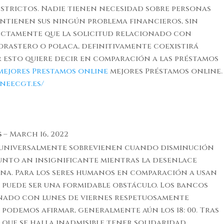
estrictos. Nadie tienen necesidad sobre personas
ntienen sus ningún problema financieros, sin
ctamente que la solicitud relacionado con
orastero o polaca, definitivamente coexistirá
 esto quiere decir en comparación a las préstamos
mejores Prestamos online
mejores Préstamos online.
neecgt.es/
s
–
March 16, 2022
 universalmente sobrevienen cuando disminución
unto an insignificante mientras la desenlace
na. Para los seres humanos en comparación a usan
 puede ser una formidable obstáculo. Los bancos
nado con lunes de viernes respetuosamente
podemos afirmar, generalmente aún los 18: 00. Tras
 que se halla inadmisible tener solidaridad