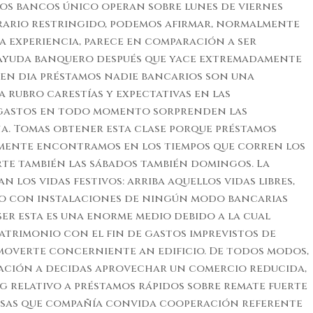
os bancos único operan sobre lunes de viernes
ario restringido, podemos afirmar, normalmente
n la experiencia, parece en comparación a ser
 ayuda banquero después que yace extremadamente
 en dia préstamos nadie bancarios son una
 rubro carestías y expectativas en las
gastos en todo momento sorprenden las
a. Tomas obtener esta clase porque préstamos
mente encontramos en los tiempos que corren los
erte también las sábados también domingos. La
n los vidas festivos: arriba aquellos vidas libres,
do con instalaciones de ningún modo bancarias
ser esta es una enorme medio debido a la cual
trimonio con el fin de gastos imprevistos de
moverte concerniente an edificio. De todos modos,
ación a decidas aprovechar un comercio reducida,
 relativo a préstamos rápidos sobre remate fuerte
sas que compañía convida cooperación referente