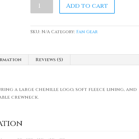
HBCU
Add to cart
Made
Chenille
Green
SKU:
N/A
Category:
Fan Gear
Crewneck
quantity
ormation
Reviews (5)
ing a large chenille logo, soft fleece lining, and
able crewneck.
ation