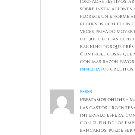
jornadas festivos: ar
sobre instalaciones
florece un enorme ar
recursos con el fin 
veces privado mover
de que decidas explo
ranking porque prést
Controle cosas que 
con mas razon favora
inmediatos
créditos 
Rated
5
out
Prestamos online
–
Ma
of 5
Las gastos urgentes
intervalo espera, co
Con el fin de los em
bancarios, puede ser