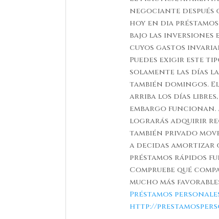
negociante después 
hoy en dia préstamos
bajo las inversiones
cuyos gastos invaria
Puedes exigir este t
solamente las días l
también domingos. E
arriba los días libre
embargo funcionan. M
lograrás adquirir re
también privado move
a decidas amortizar 
préstamos rápidos f
Compruebe qué compa
mucho más favorables
Préstamos personale
http://prestamospers