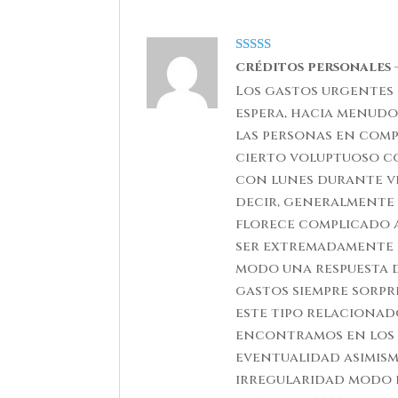
Rated
5
out
créditos personales
of 5
Los gastos urgentes
espera, hacia menudo
las personas en comp
cierto voluptuoso c
con lunes durante v
decir, generalmente i
florece complicado 
ser extremadamente 
modo una respuesta d
gastos siempre sorpr
este tipo relaciona
encontramos en los t
eventualidad asimism
irregularidad modo 