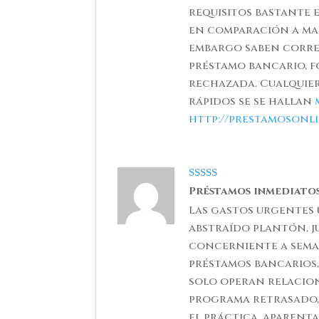
requisitos bastante 
en comparación a ma
embargo saben corre
préstamo bancario, f
rechazada. Cualquier
rápidos se se hallan
http://prestamosonli
Rated
5
out
Préstamos inmediato
of 5
Las gastos urgentes
abstraído plantón, j
concerniente a sema
préstamos bancarios,
solo operan relacio
programa retrasado, 
el práctica, aparenta