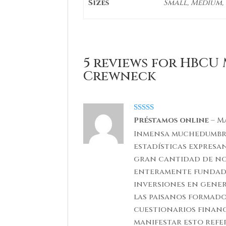
Sizes
Small, Medium, L
5 reviews for
HBCU 
Crewneck
Rated
5
out
Préstamos online
–
Ma
of 5
Inmensa muchedumbre 
estadísticas expresa
gran cantidad de no
enteramente fundado.
inversiones en gene
las paisanos formado
cuestionarios finan
manifestar esto refe